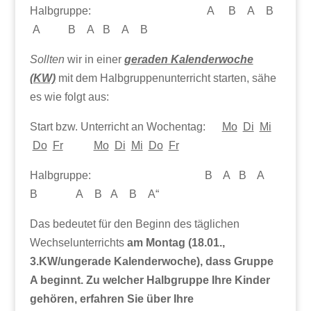
Halbgruppe: A B A B
A B A B A B
Sollten
wir in einer
geraden Kalenderwoche
(KW)
mit dem Halbgruppenunterricht starten, sähe
es wie folgt aus:
Start bzw. Unterricht an Wochentag:
Mo
Di
Mi
Do
Fr
Mo
Di
Mi
Do
Fr
Halbgruppe: B A B A
B A B A B A“
Das bedeutet für den Beginn des täglichen
Wechselunterrichts
am Montag (18.01.,
3.KW/ungerade Kalenderwoche), dass Gruppe
A beginnt. Zu welcher Halbgruppe Ihre Kinder
gehören, erfahren Sie über Ihre