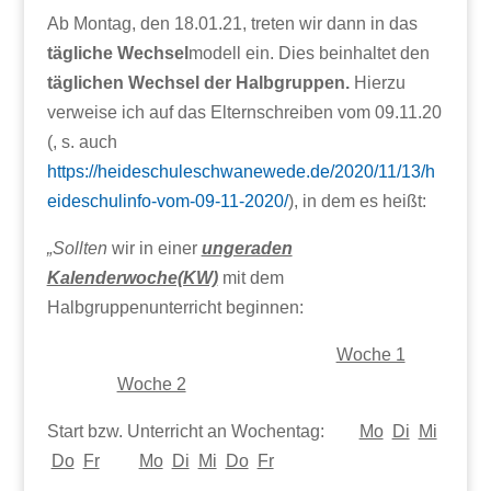
Ab Montag, den 18.01.21, treten wir dann in das
tägliche Wechsel
modell ein. Dies beinhaltet den
täglichen Wechsel der Halbgruppen.
Hierzu
verweise ich auf das Elternschreiben vom 09.11.20
(, s. auch
https://heideschuleschwanewede.de/2020/11/13/h
eideschulinfo-vom-09-11-2020/
), in dem es heißt:
„
Sollten
wir in einer
ungeraden
Kalenderwoche(KW)
mit dem
Halbgruppenunterricht beginnen:
Woche 1
Woche 2
Start bzw. Unterricht an Wochentag:
Mo
Di
Mi
Do
Fr
Mo
Di
Mi
Do
Fr