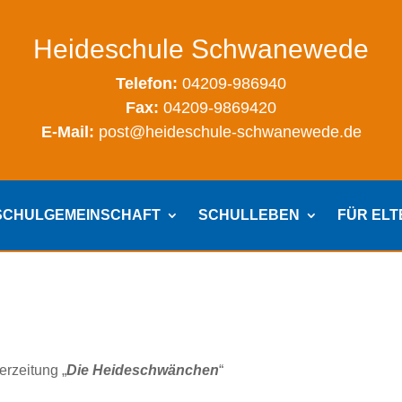
Heideschule Schwanewede
Telefon:
04209-986940
Fax:
04209-9869420
E-Mail:
post@heideschule-schwanewede.de
SCHULGEMEINSCHAFT
SCHULLEBEN
FÜR EL
erzeitung „
Die Heideschwänchen
“