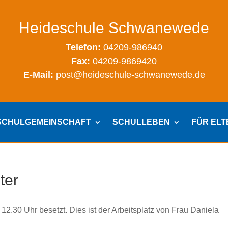
Heideschule Schwanewede
Telefon:
04209-986940
Fax:
04209-9869420
E-Mail:
post@heideschule-schwanewede.de
SCHULGEMEINSCHAFT
SCHULLEBEN
FÜR EL
ter
s 12.30 Uhr besetzt. Dies ist der Arbeitsplatz von Frau Daniela