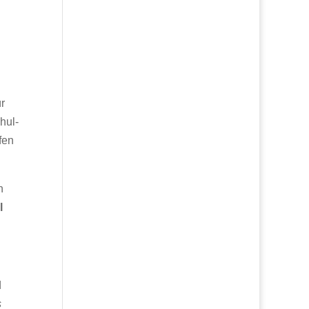
r
hul-
fen
n
l
d
s