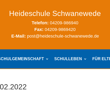
Heideschule Schwanewede
Telefon:
04209-986940
Fax:
04209-9869420
E-Mail:
post@heideschule-schwanewede.de
SCHULGEMEINSCHAFT
SCHULLEBEN
FÜR EL
.02.2022