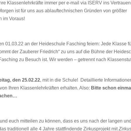
hre Klassenlehrkräfte immer per e-mail via ISERV ins Vertrauen
Morgen ist für uns aus ablauftechnischen Gründen von größter
n im Voraus!
n 01.03.22 an der Heideschule Fasching feiern: Jede Klasse fü
ommt der Zauberer Friedrich“ zu uns auf die Bühne der Heidesc
an Fasching zu Besuch ist. Wir werden – getrennt nach Klassenstu
eitag, den 25.02.22
, mit in die Schule! Detaillierte Informatione
on Ihren Klassenlehrkräften erhalten. Also:
Bitte schon einma
 machen…
n und euch mitteilen zu können, dass es uns nach der langen un
s traditionell alle 4 Jahre stattfindende Zirkusprojekt mit
Zirku