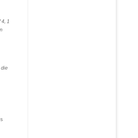
 4, 1
en
 die
ns