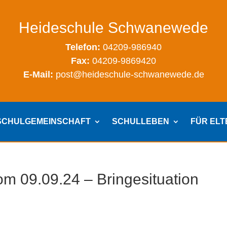
Heideschule Schwanewede
Telefon:
04209-986940
Fax:
04209-9869420
E-Mail:
post@heideschule-schwanewede.de
SCHULGEMEINSCHAFT
SCHULLEBEN
FÜR EL
om 09.09.24 – Bringesituation