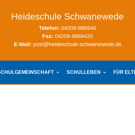
Heideschule Schwanewede
Telefon:
04209-986940
Fax:
04209-9869420
E-Mail:
post@heideschule-schwanewede.de
SCHULGEMEINSCHAFT
SCHULLEBEN
FÜR EL