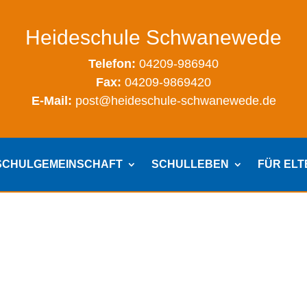
Heideschule Schwanewede
Telefon:
04209-986940
Fax:
04209-9869420
E-Mail:
post@heideschule-schwanewede.de
SCHULGEMEINSCHAFT
SCHULLEBEN
FÜR EL