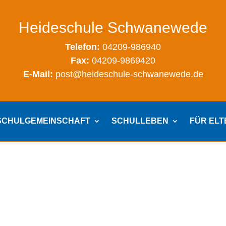
Heideschule Schwanewede
Telefon:
04209-986940
Fax:
04209-9869420
E-Mail:
post@heideschule-schwanewede.de
SCHULGEMEINSCHAFT
SCHULLEBEN
FÜR EL