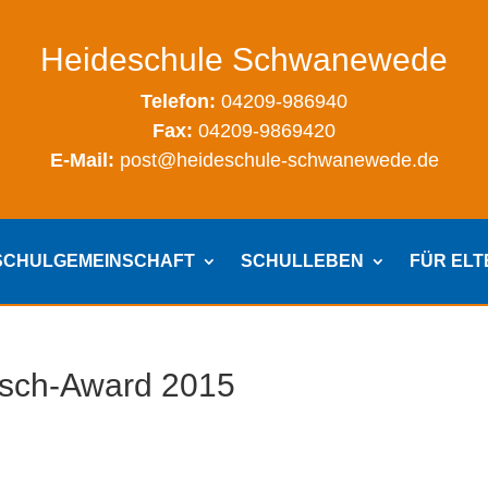
Heideschule Schwanewede
Telefon:
04209-986940
Fax:
04209-9869420
E-Mail:
post@heideschule-schwanewede.de
SCHULGEMEINSCHAFT
SCHULLEBEN
FÜR EL
isch-Award 2015