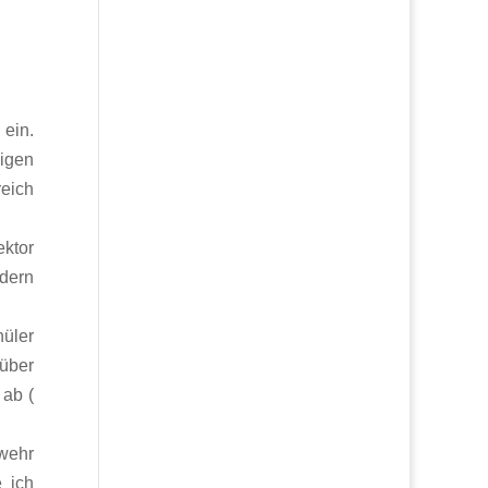
 ein.
ßigen
reich
ektor
ndern
hüler
rüber
 ab (
wehr
 ich