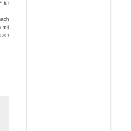
“ für
nach
 mit
iesen