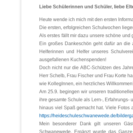
Liebe Schülerinnen und Schüler, liebe El
Heute wende ich mich mit den ersten Inform
Die ersten, erfolgreichen Schulwochen liegen
Als erstes fällt mir dazu unsere schöne un
Ein großes Dankeschön geht dafür an die a
Helferinnen und Helfer unseres Schulverei
ausgefallenen Kuchenspenden!
Doch nicht nur die ABC-Schützen des Jahr
Herr Schelb, Frau Fischer und Frau Korte h
wie KollegInnen, ein herzliches Willkomme
Am 25.9. begingen wir unseren traditionel
ihre gesamte Schule als Lern-, Erfahrungs
hinaus viel Spaß gemacht hat. Viele Fotos
https://heideschuleschwanewede.de/bilderga
Mein besonderer Dank gilt unseren Gäst
Schwanewede. Ergänzt wurde das Ganze d