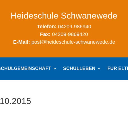
Heideschule Schwanewede
Telefon:
04209-986940
Fax:
04209-9869420
E-Mail:
post@heideschule-schwanewede.de
SCHULGEMEINSCHAFT
SCHULLEBEN
FÜR EL
.10.2015