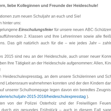
tern, liebe Kolleginnen und Freunde der Heideschule!
ationen zum neuen Schuljahr an euch und Sie!
 hinter uns:
d gelungene
Einschulungsfeier
für unsere neuen ABC-Schützen
ufführenden 2. Klassen und Ihre Lehrerinnen sowie alle flei
ns. Das gilt natürlich auch für die – wie jedes Jahr – zahl
es 2015 sind neu an der Heideschule, auch unser neuer Konr
aben Ihre Tätigkeit an der Heideschule aufgenommen: Allen, Ki
n!
len Heideschulexpresstag, an dem unsere Schülerinnen und Sc
- und Lebensraum wahrnehmen konnten und der den Kindern da
 auf unserer Schulhomepage legen davon ein beredtes Zeugnis
lerie/schuljahr-2015-2016/heideschulexpresstag
).
en von der Polizei Osterholz und der Freiwilligen Feuer
urch ein gesundes Frühstück – auch in diesem Fall sage