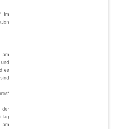
“ im
ation
n am
 und
d es
 sind
res“
 der
ittag
h am